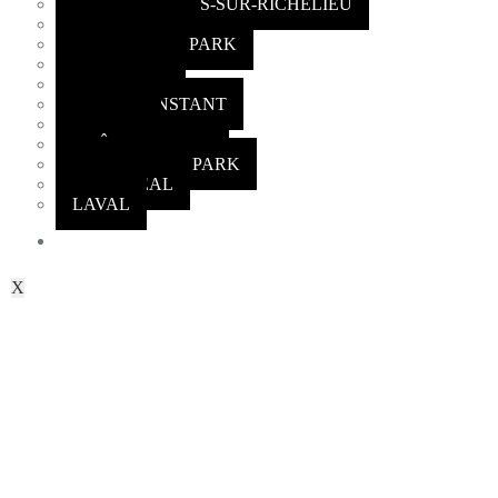
SAINT-MATHIAS-SUR-RICHELIEU
ST-LAMBERT
GREENFIELD PARK
CARIGNAN
CANDIAC
SAINT CONSTANT
DELSON
CHÂTEAUGUAY
OTTER-BURN PARK
MONTREAL
LAVAL
NOTRE FLOTTE
X