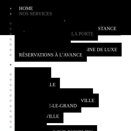
HOME
NOS SERVICES
TRANSPORT DE L’AÉROPORT
TRANSPORT LOCAL ET LONGUE DISTANCE
DÉVERROUILLAGE DE LA PORTE
BATTERY BOOSTING
PACKAGE DELIVERY
SERVICE DE VOITURE LIMOUSINE DE LUXE
RÉSERVATIONS À L’AVANCE
ZONES DESSERVIES
LONGUEUIL
BROSSARD
BOUCHERVILLE
ST-HUBERT
SAINT-BERNARD-DE-LACOLLE
SAINT-BRUNO-DE-MONTARVILLE
SAINT-BASILE-LE-GRAND
LA PRAIRIE
MCMASTERVILLE
LEMOYNE
CHAMBLY