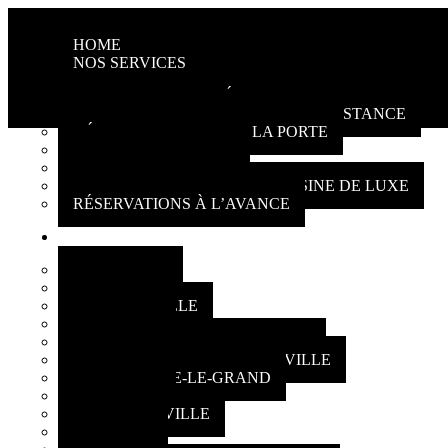
HOME
NOS SERVICES
TRANSPORT DE L’AÉROPORT
TRANSPORT LOCAL ET LONGUE DISTANCE
DÉVERROUILLAGE DE LA PORTE
BATTERY BOOSTING
PACKAGE DELIVERY
SERVICE DE VOITURE LIMOUSINE DE LUXE
RÉSERVATIONS À L’AVANCE
ZONES DESSERVIES
LONGUEUIL
BROSSARD
BOUCHERVILLE
ST-HUBERT
SAINT-BERNARD-DE-LACOLLE
SAINT-BRUNO-DE-MONTARVILLE
SAINT-BASILE-LE-GRAND
LA PRAIRIE
MCMASTERVILLE
LEMOYNE