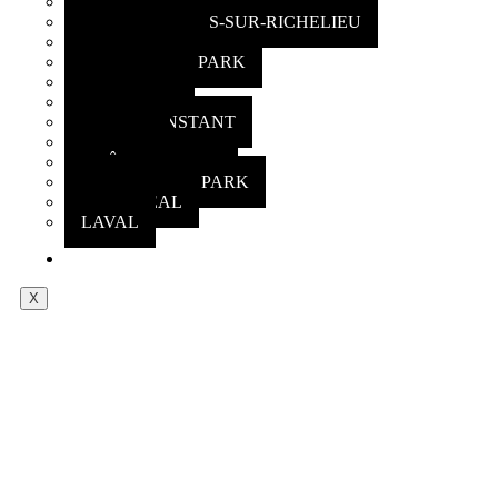
CHAMBLY
SAINT-MATHIAS-SUR-RICHELIEU
ST-LAMBERT
GREENFIELD PARK
CARIGNAN
CANDIAC
SAINT CONSTANT
DELSON
CHÂTEAUGUAY
OTTER-BURN PARK
MONTREAL
LAVAL
NOTRE FLOTTE
X
CONTAC
NOUS SOM